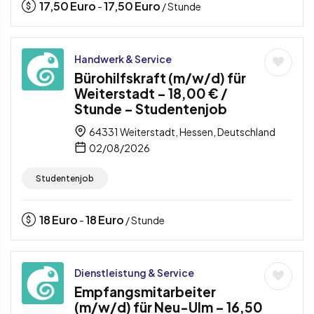
17,50
Euro
17,50
Euro
-
/ Stunde
Handwerk & Service
Bürohilfskraft (m/w/d) für
Weiterstadt – 18,00 € /
Stunde – Studentenjob
64331 Weiterstadt, Hessen, Deutschland
02/08/2026
Studentenjob
18
Euro
18
Euro
-
/ Stunde
Dienstleistung & Service
Empfangsmitarbeiter
(m/w/d) für Neu-Ulm – 16,50