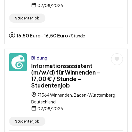
02/08/2026
Studentenjob
16,50
Euro
16,50
Euro
-
/ Stunde
Bildung
Informationsassistent
(m/w/d) für Winnenden –
17,00 € / Stunde –
Studentenjob
71364 Winnenden, Baden-Württemberg,
Deutschland
02/08/2026
Studentenjob