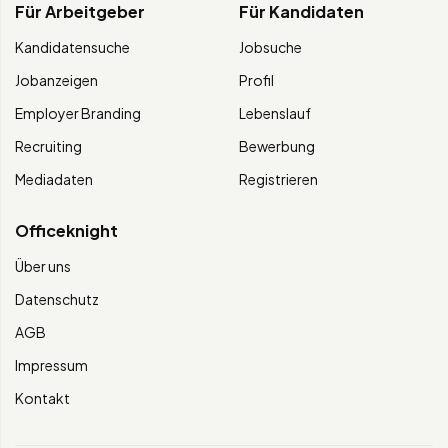
Für Arbeitgeber
Für Kandidaten
Kandidatensuche
Jobsuche
Jobanzeigen
Profil
Employer Branding
Lebenslauf
Recruiting
Bewerbung
Mediadaten
Registrieren
Officeknight
Über uns
Datenschutz
AGB
Impressum
Kontakt