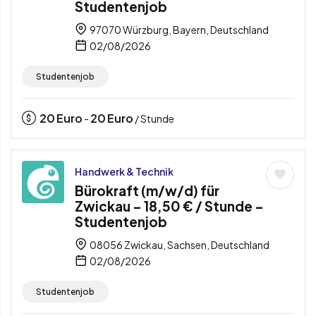
Studentenjob
97070 Würzburg, Bayern, Deutschland
02/08/2026
Studentenjob
20
Euro
20
Euro
-
/ Stunde
Handwerk & Technik
Bürokraft (m/w/d) für
Zwickau – 18,50 € / Stunde –
Studentenjob
08056 Zwickau, Sachsen, Deutschland
02/08/2026
Studentenjob