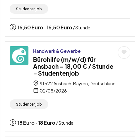
Studentenjob
16,50
Euro
16,50
Euro
-
/ Stunde
Handwerk & Gewerbe
Bürohilfe (m/w/d) für
Ansbach – 18,00 € / Stunde
– Studentenjob
91522 Ansbach, Bayern, Deutschland
02/08/2026
Studentenjob
18
Euro
18
Euro
-
/ Stunde