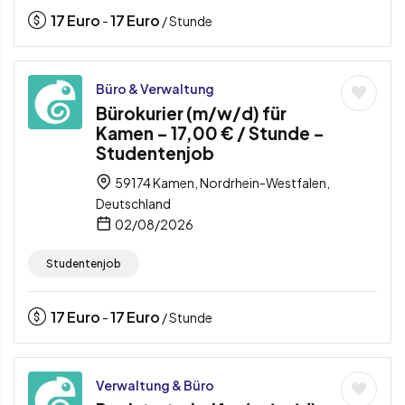
17
Euro
17
Euro
-
/ Stunde
Büro & Verwaltung
Bürokurier (m/w/d) für
Kamen – 17,00 € / Stunde –
Studentenjob
59174 Kamen, Nordrhein-Westfalen,
Deutschland
02/08/2026
Studentenjob
17
Euro
17
Euro
-
/ Stunde
Verwaltung & Büro