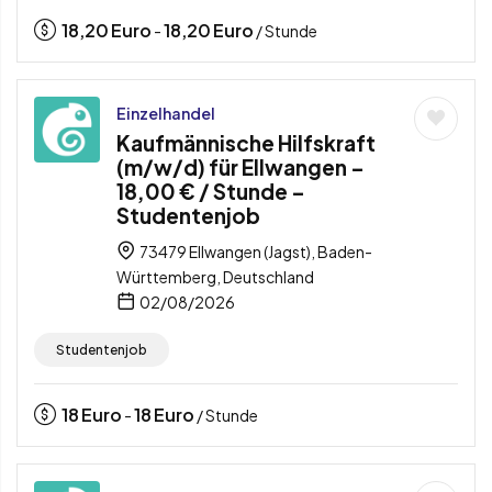
18,20
Euro
18,20
Euro
-
/ Stunde
Einzelhandel
Kaufmännische Hilfskraft
(m/w/d) für Ellwangen –
18,00 € / Stunde –
Studentenjob
73479 Ellwangen (Jagst), Baden-
Württemberg, Deutschland
02/08/2026
Studentenjob
18
Euro
18
Euro
-
/ Stunde