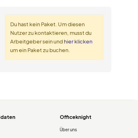
Du hast kein Paket. Um diesen
Nutzer zu kontaktieren, musst du
Arbeitgeber sein und
hier klicken
um ein Paket zu buchen.
idaten
Officeknight
Über uns