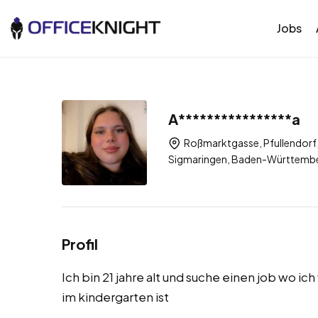
Jobs
A****************a
Roßmarktgasse, Pfullendorf,
Sigmaringen, Baden-Württembe
Profil
Ich bin 21 jahre alt und suche einen job wo i
im kindergarten ist