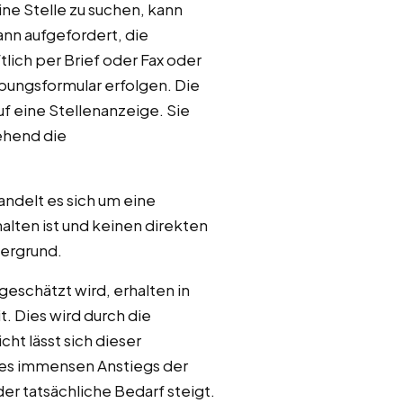
ne Stelle zu suchen, kann
ann aufgefordert, die
lich per Brief oder Fax oder
bungsformular erfolgen. Die
f eine Stellenanzeige. Sie
ehend die
ndelt es sich um eine
alten ist und keinen direkten
dergrund.
eschätzt wird, erhalten in
. Dies wird durch die
ht lässt sich dieser
des immensen Anstiegs der
er tatsächliche Bedarf steigt.