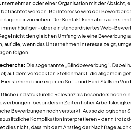
ternehmen oder einer Organisation mit der Absicht, ei
g betrachtet werden. Bei Interesse wird der Bewerber d
lagen einzureichen. Der Kontakt kann aber auch schrift
– immer häufiger – über ein standardisiertes Web-Bewer
 Regel nicht den gleichen Umfang wie eine Bewerbung au
, auf die, wenn das Unternehmen Interesse zeigt, umg
agen folgen.
Recherche:
Die sogenannte „Blindbewerbung“. Dabei ha
gel) auf dem verdeckten Stellenmarkt, die allgemein geh
ier stehen deine eigenen Soft- und Hard Skills im Vor
liche und strukturelle Relevanz als besonders hoch eing
vbewerbungen, besonders in Zeiten hoher Arbeitslosigkeit
sche Bewerbungen noch verstärkt. Aus soziologischer Sic
 zusätzliche Komplikation interpretieren – denn trotz 
 dies nicht, dass mit dem Anstieg der Nachfrage auch d