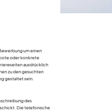
r Bewerbung um einen
ebote oder konkrete
riereseiten ausdrücklich
onen zu den gesuchten
g gestaltet sein.
sschreibung des
chickt. Die telefonische