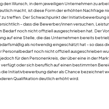
g den Wunsch, in dem jeweiligen Unternehmen zu arbeit
tlich macht, ist diese Form der erhöhten Nachfrage nic
 zu treffen. Der Schwachpunkt der Initiativbewerbung is
ersichtlich – dass die Bewerber/innen versuchen, Leistun
Bedarf noch nicht offiziell ausgeschrieben hat. Der Vor
ung auf eine Stelle, die das Unternehmen bereits betrieb
rfsmäßig als notwendig eingeschätzt hat – so dass die
 Personalbedarf noch nicht offiziell ausgeschrieben wu
 jedoch für den Personenkreis, der über eine in der Mark
verfügt oder sich beruflich auf einen bestimmten Bereich
 die Initiativbewerbung daher als Chance bezeichnet we
eren Qualifikation deutlich erhöht wird.