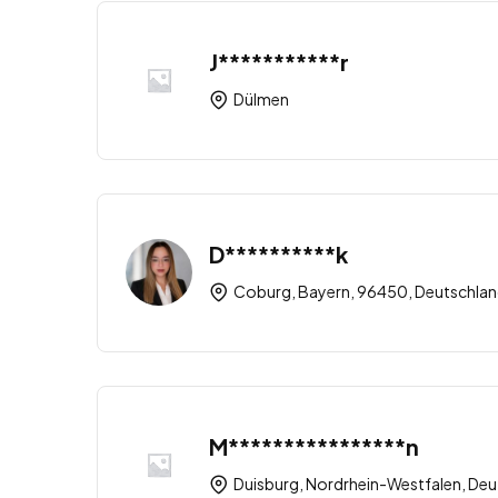
J***********r
Dülmen
D**********k
Coburg, Bayern, 96450, Deutschla
M****************n
Duisburg, Nordrhein-Westfalen, Deu