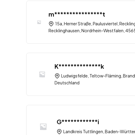
m****************t
15a, Herner Straße, Paulusviertel, Recklin
Recklinghausen, Nordrhein-Westfalen, 456
K**************k
Ludwigsfelde, Teltow-Fläming, Brand
Deutschland
G************i
Landkreis Tuttlingen, Baden-Württ