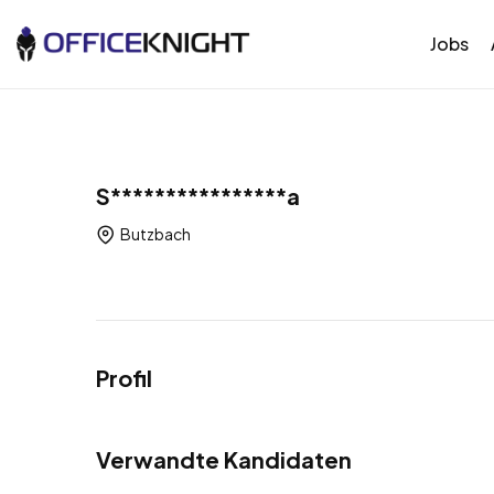
Jobs
S****************a
Butzbach
Profil
Verwandte Kandidaten