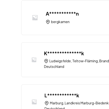
A***********n
bergkamen
K**************k
Ludwigsfelde, Teltow-Fläming, Brand
Deutschland
L************k
Marburg, Landkreis Marburg-Biedenk
Deutschland