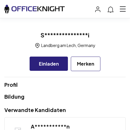
S***************i
Landberg am Lech, Germany
Einladen
Merken
Profil
Bildung
Verwandte Kandidaten
A***********n