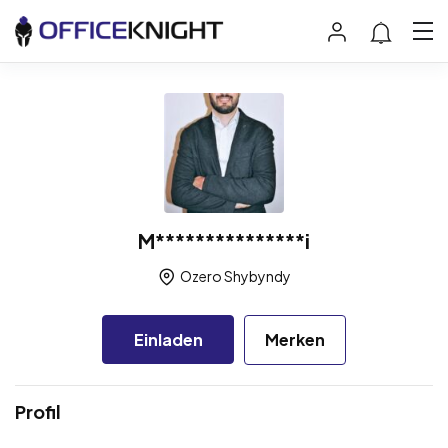
M***************i
Ozero Shybyndy
Einladen
Merken
Profil