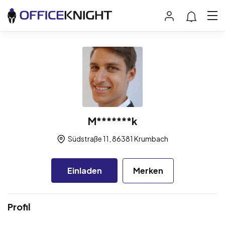
M*******k
Südstraße 11, 86381 Krumbach
Einladen
Merken
Profil