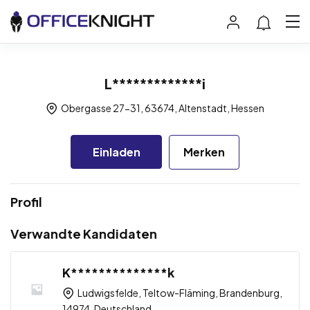
L*************i
Obergasse 27-31, 63674, Altenstadt, Hessen
Einladen
Merken
Profil
Verwandte Kandidaten
K**************k
Ludwigsfelde, Teltow-Fläming, Brandenburg,
14974, Deutschland