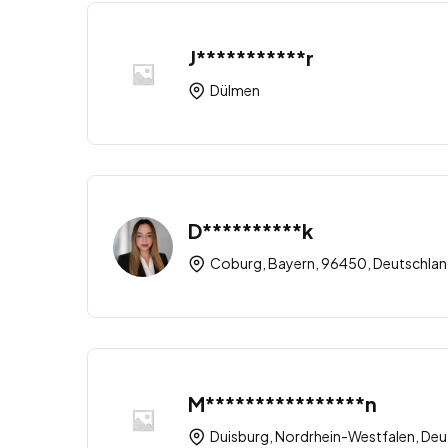
J***********r
Dülmen
D**********k
Coburg, Bayern, 96450, Deutschla
M****************n
Duisburg, Nordrhein-Westfalen, Deu