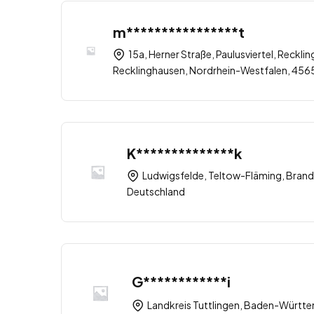
m****************t
15a, Herner Straße, Paulusviertel, Recklin
Recklinghausen, Nordrhein-Westfalen, 456
K**************k
Ludwigsfelde, Teltow-Fläming, Brand
Deutschland
G************i
Landkreis Tuttlingen, Baden-Württ