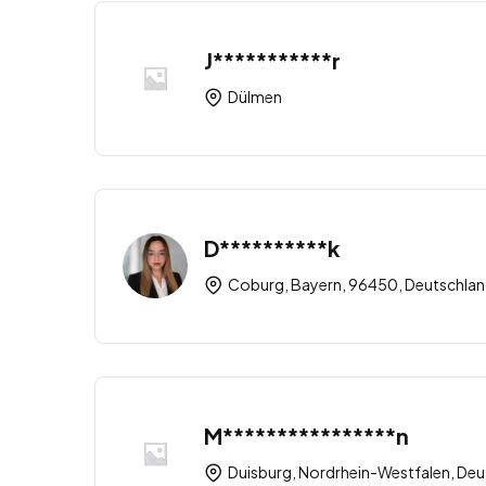
J***********r
Dülmen
D**********k
Coburg, Bayern, 96450, Deutschla
M****************n
Duisburg, Nordrhein-Westfalen, Deu