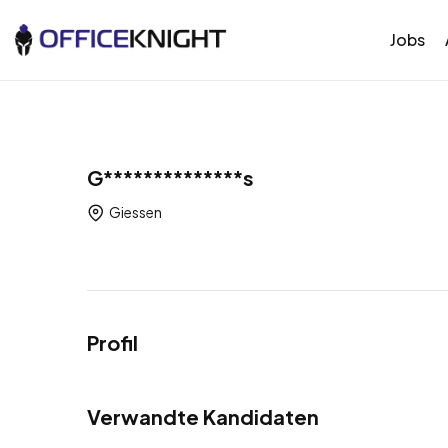
Jobs
G**************s
Giessen
Profil
Verwandte Kandidaten