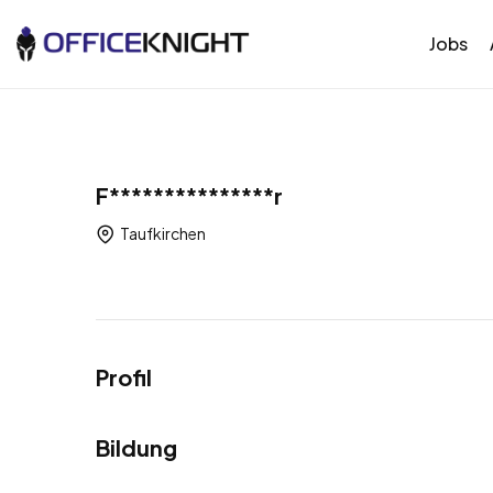
Jobs
F***************r
Taufkirchen
Profil
Bildung