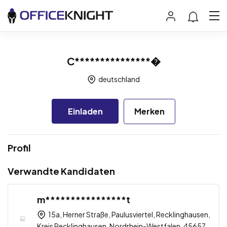
C***************�
deutschland
Einladen
Merken
Profil
Verwandte Kandidaten
m****************t
15a, Herner Straße, Paulusviertel, Recklinghausen,
Kreis Recklinghausen, Nordrhein-Westfalen, 45657,