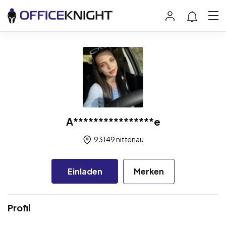
A****************e
93149 nittenau
Einladen
Merken
Profil