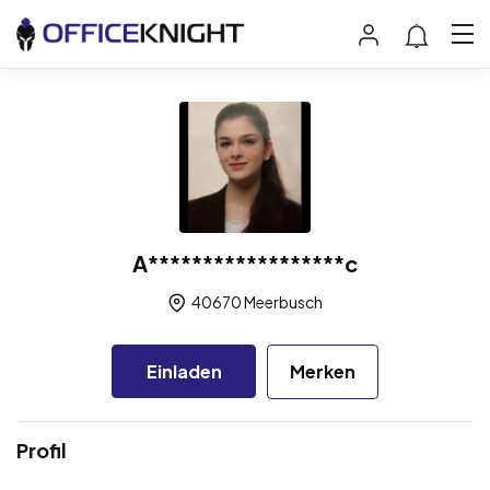
A******************c
40670 Meerbusch
Einladen
Merken
Profil