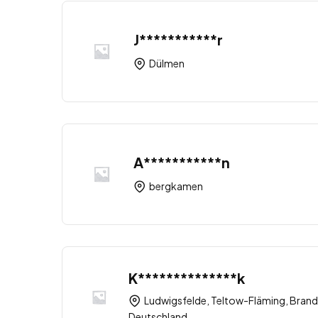
J***********r
Dülmen
A***********n
bergkamen
K**************k
Ludwigsfelde, Teltow-Fläming, Brand
Deutschland