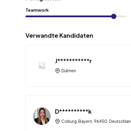
Teamwork
Verwandte Kandidaten
J***********r
Dülmen
D**********k
Coburg, Bayern, 96450, Deutschla