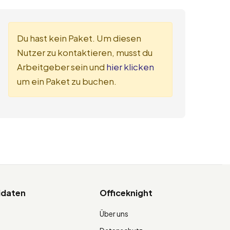
Du hast kein Paket. Um diesen
Nutzer zu kontaktieren, musst du
Arbeitgeber sein und
hier klicken
um ein Paket zu buchen.
idaten
Officeknight
Über uns