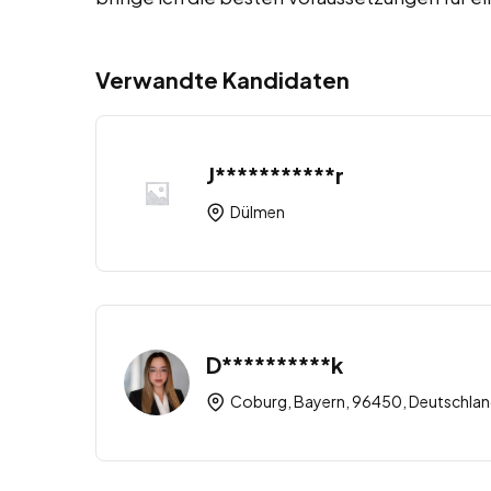
Verwandte Kandidaten
J***********r
Dülmen
D**********k
Coburg, Bayern, 96450, Deutschla