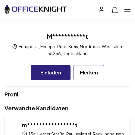
M***********t
Ennepetal, Ennepe-Ruhr-Kreis, Nordrhein-Westfalen,
58256, Deutschland
Einladen
Merken
Profil
Verwandte Kandidaten
m****************t
15a, Herner Straße, Paulusviertel, Recklinghausen,