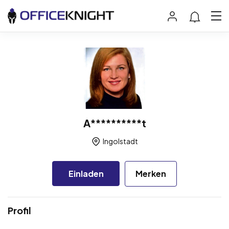
A**********t
Ingolstadt
Einladen
Merken
Profil