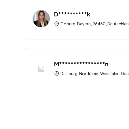
D**********k
Coburg, Bayern, 96450, Deutschla
M****************n
Duisburg, Nordrhein-Westfalen, Deu