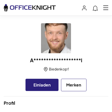
A*******************l
Biedenkopf
Einladen
Merken
Profil