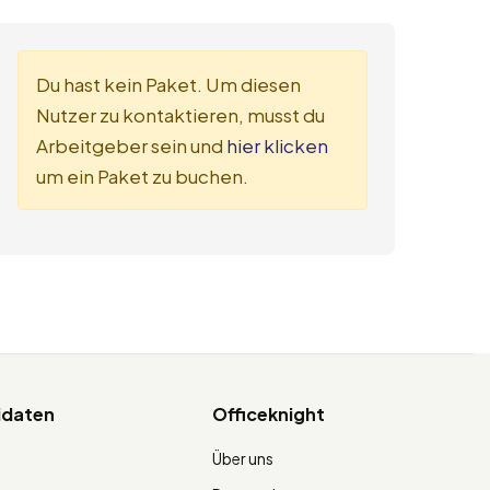
Du hast kein Paket. Um diesen
Nutzer zu kontaktieren, musst du
Arbeitgeber sein und
hier klicken
um ein Paket zu buchen.
idaten
Officeknight
Über uns