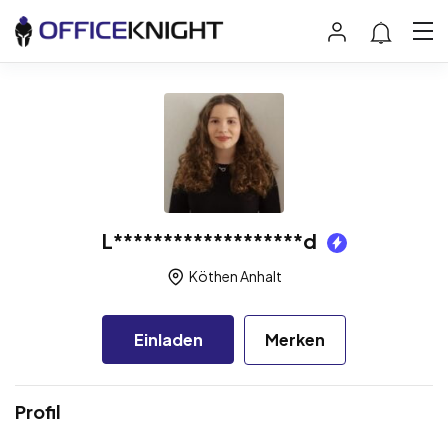
L*******************d
Köthen Anhalt
Einladen
Merken
Profil