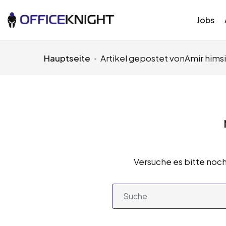
Jobs
Hauptseite
Artikel gepostet vonAmir himsi
Versuche es bitte noch